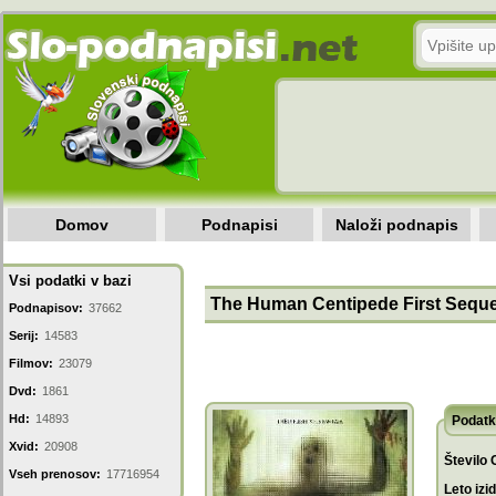
Domov
Podnapisi
Naloži podnapis
Vsi podatki v bazi
The Human Centipede First Seque
Podnapisov:
37662
Serij:
14583
Filmov:
23079
Dvd:
1861
Hd:
14893
Podatk
Xvid:
20908
Število 
Vseh prenosov:
17716954
Leto izi