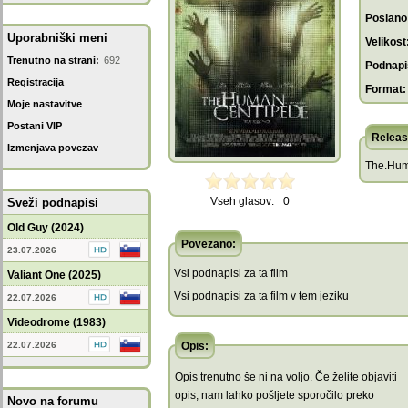
Poslano
Uporabniški meni
Velikost
Trenutno na strani:
692
Podnapis
Registracija
Format:
Moje nastavitve
Postani VIP
Releas
Izmenjava povezav
The.Hum
Vseh glasov:
0
Sveži podnapisi
Old Guy (2024)
Povezano:
23.07.2026
Vsi podnapisi za ta film
Valiant One (2025)
Vsi podnapisi za ta film v tem jeziku
22.07.2026
Videodrome (1983)
22.07.2026
Opis:
Opis trenutno še ni na voljo. Če želite objaviti
opis, nam lahko pošljete sporočilo preko
Novo na forumu