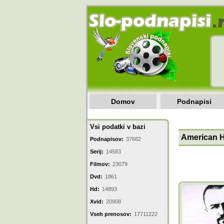
Domov
Podnapisi
Vsi podatki v bazi
American H
Podnapisov:
37662
Serij:
14583
Filmov:
23079
Dvd:
1861
Hd:
14893
Xvid:
20908
Vseh prenosov:
17711222