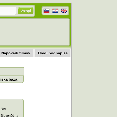
Napovedi filmov
Uredi podnapise
mska baza
N/A
Slovenščina