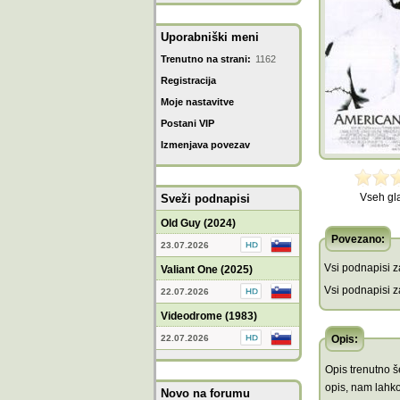
Uporabniški meni
Trenutno na strani:
1162
Registracija
Moje nastavitve
Postani VIP
Izmenjava povezav
Vseh gl
Sveži podnapisi
Old Guy (2024)
Povezano:
23.07.2026
Vsi podnapisi za
Valiant One (2025)
Vsi podnapisi za
22.07.2026
Videodrome (1983)
22.07.2026
Opis:
Opis trenutno še
opis, nam lahko
Novo na forumu