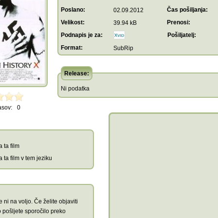
Poslano:
Čas pošiljanja:
02.09.2012
Velikost:
Prenosi:
39.94 kB
Podnapis je za:
Pošiljatelj:
Format:
SubRip
Release:
Ni podatka
asov:
0
 ta film
 ta film v tem jeziku
 ni na voljo. Če želite objaviti
 pošljete sporočilo preko