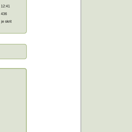
12:41
436
je skrit