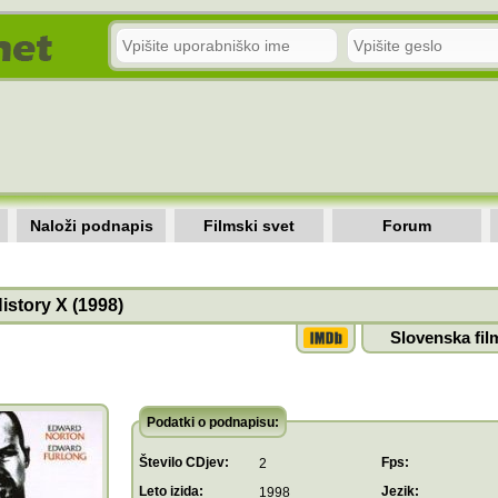
Naloži podnapis
Filmski svet
Forum
istory X (1998)
Slovenska fil
Podatki o podnapisu:
Število CDjev:
Fps:
2
Leto izida:
Jezik:
1998