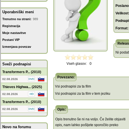
Poslano
Uporabniški meni
Velikost
Trenutno na strani:
989
Podnapis
Registracija
Format:
Moje nastavitve
Postani VIP
Releas
Izmenjava povezav
Ni poda
Vseh glasov:
0
Sveži podnapisi
Transformers P... (2010)
Povezano:
02.08.2026
Vsi podnapisi za ta film
Thieves Highwa... (2025)
Vsi podnapisi za ta film v tem jeziku
02.08.2026
Transformers P... (2010)
02.08.2026
Opis:
Opis trenutno še ni na voljo. Če želite objaviti
opis, nam lahko pošljete sporočilo preko
Novo na forumu