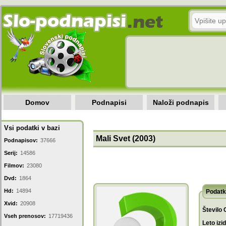
Domov
Podnapisi
Naloži podnapis
Vsi podatki v bazi
Mali Svet (2003)
Podnapisov:
37666
Serij:
14586
Filmov:
23080
Dvd:
1864
Hd:
14894
Podatk
Xvid:
20908
Število 
Vseh prenosov:
17719436
Leto izi