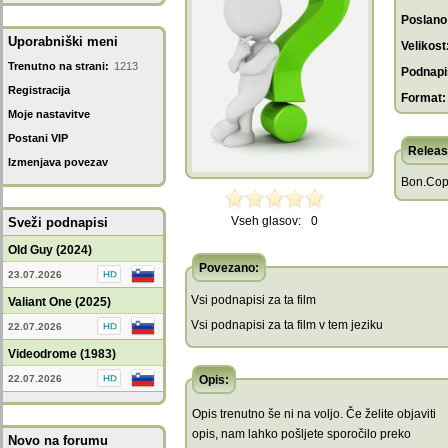
Poslano
Uporabniški meni
Velikost
Trenutno na strani:
1213
Podnapis
Registracija
Format:
Moje nastavitve
Postani VIP
Releas
Izmenjava povezav
Bon.Cop
Vseh glasov:
0
Sveži podnapisi
Old Guy (2024)
Povezano:
23.07.2026
Vsi podnapisi za ta film
Valiant One (2025)
Vsi podnapisi za ta film v tem jeziku
22.07.2026
Videodrome (1983)
22.07.2026
Opis:
Opis trenutno še ni na voljo. Če želite objaviti
opis, nam lahko pošljete sporočilo preko
Novo na forumu