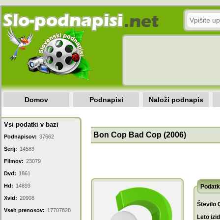
Domov
Podnapisi
Naloži podnapis
Vsi podatki v bazi
Bon Cop Bad Cop (2006)
Podnapisov:
37662
Serij:
14583
Filmov:
23079
Dvd:
1861
Hd:
14893
Podatk
Xvid:
20908
Število 
Vseh prenosov:
17707828
Leto izi