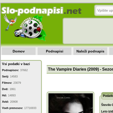
Domov
Podnapisi
Naloži podnapis
Vsi podatki v bazi
The Vampire Diaries (2009) - Sezon
Podnapisov:
37662
Serij:
14583
Filmov:
23079
Dvd:
1861
Hd:
14893
Podatk
Xvid:
20908
Število 
Vseh prenosov:
17716933
Leto izi