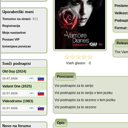
Poslano
Uporabniški meni
Velikost
Trenutno na strani:
813
Podnapis
Registracija
Format:
Moje nastavitve
Postani VIP
Releas
Izmenjava povezav
The.Vam
Vseh glasov:
0
Sveži podnapisi
Old Guy (2024)
Povezano:
23.07.2026
Vsi podnapisi za to serijo
Valiant One (2025)
Vsi podnapisi za to serijo v tem jeziku
22.07.2026
Vsi podnapisi za to sezono v tem jeziku
Videodrome (1983)
Vsi podnapisi za to sezono
22.07.2026
Opis:
Novo na forumu