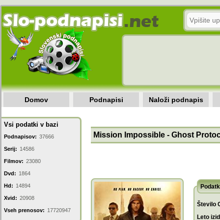
Domov
Podnapisi
Naloži podnapis
Vsi podatki v bazi
Mission Impossible - Ghost Protoc
Podnapisov:
37666
Serij:
14586
Filmov:
23080
Dvd:
1864
Hd:
14894
Podatk
Xvid:
20908
Število 
Vseh prenosov:
17720947
Leto izi