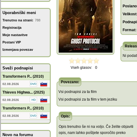
Poslano
Uporabniški meni
Velikost
Trenutno na strani:
788
Podnapis
Registracija
Format:
Moje nastavitve
Postani VIP
Releas
Izmenjava povezav
Ni poda
Vseh glasov:
0
Sveži podnapisi
Transformers P... (2010)
Povezano:
02.08.2026
Vsi podnapisi za ta film
Thieves Highwa... (2025)
Vsi podnapisi za ta film v tem jeziku
02.08.2026
Transformers P... (2010)
02.08.2026
Opis:
Opis trenutno še ni na voljo. Če želite objaviti
opis, nam lahko pošljete sporočilo preko
Novo na forumu