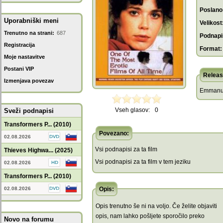
Poslano
Uporabniški meni
Velikost
Trenutno na strani:
687
Podnapis
Registracija
Format:
Moje nastavitve
Postani VIP
Releas
Izmenjava povezav
Emmanuel
Vseh glasov:
0
Sveži podnapisi
Transformers P... (2010)
Povezano:
02.08.2026
Vsi podnapisi za ta film
Thieves Highwa... (2025)
Vsi podnapisi za ta film v tem jeziku
02.08.2026
Transformers P... (2010)
02.08.2026
Opis:
Opis trenutno še ni na voljo. Če želite objaviti
opis, nam lahko pošljete sporočilo preko
Novo na forumu