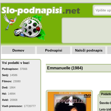
Domov
Podnapisi
Naloži podnapis
Vsi podatki v bazi
Emmanuelle (1984)
Podnapisov:
37666
Serij:
14586
Filmov:
23080
Dvd:
1864
Hd:
14894
Podatk
Xvid:
20908
Število 
Vseh prenosov:
17720777
Leto izi