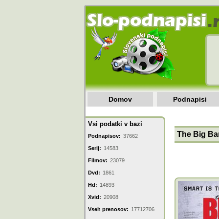
Domov
Podnapisi
Vsi podatki v bazi
The Big Ban
Podnapisov:
37662
Serij:
14583
Filmov:
23079
Dvd:
1861
Hd:
14893
Xvid:
20908
Vseh prenosov:
17712706