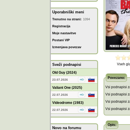
Uporabniški meni
Trenutno na strani:
1094
Registracija
Moje nastavitve
Postani VIP
Izmenjava povezav
Vseh gl
Sveži podnapisi
Old Guy (2024)
Povezano:
23.07.2026
Vsi podnapisi za
Valiant One (2025)
Vsi podnapisi za
22.07.2026
Vsi podnapisi z
Videodrome (1983)
Vsi podnapisi z
22.07.2026
Opis:
Novo na forumu