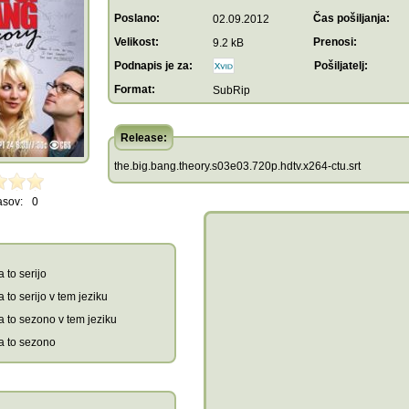
Poslano:
Čas pošiljanja:
02.09.2012
Velikost:
Prenosi:
9.2 kB
Podnapis je za:
Pošiljatelj:
Format:
SubRip
Release:
the.big.bang.theory.s03e03.720p.hdtv.x264-ctu.srt
asov:
0
 to serijo
 to serijo v tem jeziku
a to sezono v tem jeziku
a to sezono