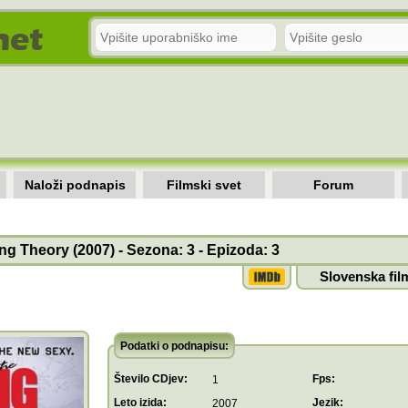
Naloži podnapis
Filmski svet
Forum
g Theory (2007) - Sezona: 3 - Epizoda: 3
Slovenska fil
Podatki o podnapisu:
Število CDjev:
Fps:
1
Leto izida:
Jezik:
2007