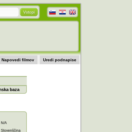
Napovedi filmov
Uredi podnapise
mska baza
N/A
Slovenščina