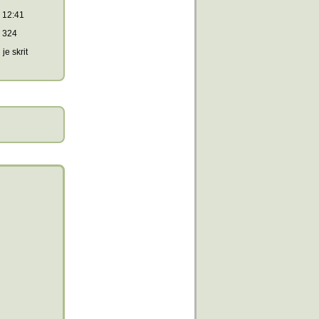
12:41
324
je skrit