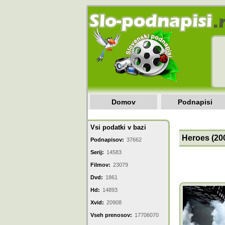
Domov
Podnapisi
Vsi podatki v bazi
Heroes (200
Podnapisov:
37662
Serij:
14583
Filmov:
23079
Dvd:
1861
Hd:
14893
Xvid:
20908
Vseh prenosov:
17706070