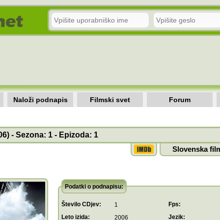
Naloži podnapis
Filmski svet
Forum
6) - Sezona: 1 - Epizoda: 1
Slovenska fil
Podatki o podnapisu:
Število CDjev:
Fps:
1
Leto izida:
Jezik:
2006