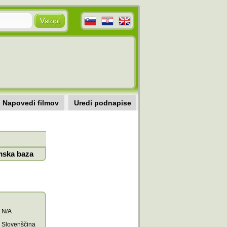
Napovedi filmov
Uredi podnapise
mska baza
N/A
Slovenščina