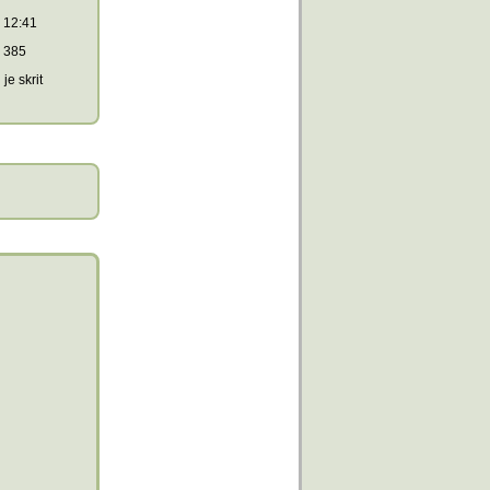
12:41
385
je skrit