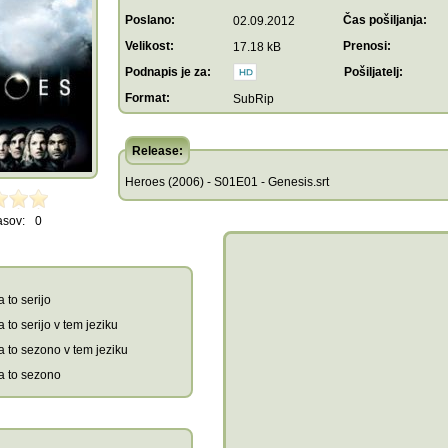
Poslano:
Čas pošiljanja:
02.09.2012
Velikost:
Prenosi:
17.18 kB
Podnapis je za:
Pošiljatelj:
Format:
SubRip
Release:
Heroes (2006) - S01E01 - Genesis.srt
asov:
0
 to serijo
 to serijo v tem jeziku
a to sezono v tem jeziku
a to sezono