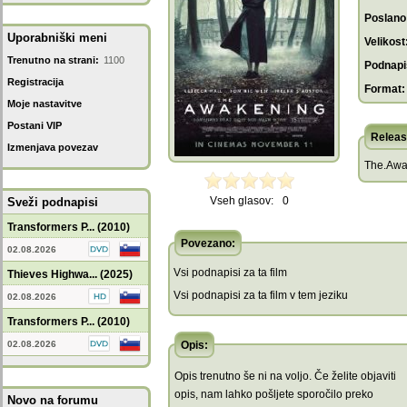
Poslano
Uporabniški meni
Velikost
Trenutno na strani:
1100
Podnapis
Registracija
Format:
Moje nastavitve
Postani VIP
Releas
Izmenjava povezav
The.Awa
Vseh glasov:
0
Sveži podnapisi
Transformers P... (2010)
Povezano:
02.08.2026
Vsi podnapisi za ta film
Thieves Highwa... (2025)
Vsi podnapisi za ta film v tem jeziku
02.08.2026
Transformers P... (2010)
02.08.2026
Opis:
Opis trenutno še ni na voljo. Če želite objaviti
opis, nam lahko pošljete sporočilo preko
Novo na forumu