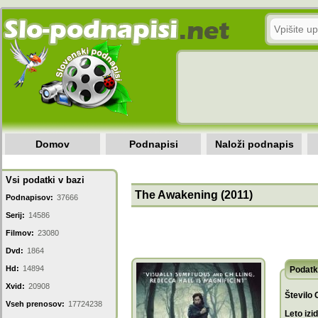
Domov
Podnapisi
Naloži podnapis
Vsi podatki v bazi
The Awakening (2011)
Podnapisov:
37666
Serij:
14586
Filmov:
23080
Dvd:
1864
Hd:
14894
Podatk
Xvid:
20908
Število 
Vseh prenosov:
17724238
Leto izi