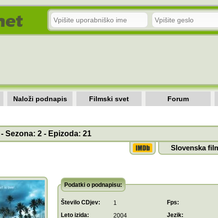
Naloži podnapis
Filmski svet
Forum
 - Sezona: 2 - Epizoda: 21
Slovenska fil
Podatki o podnapisu:
Število CDjev:
Fps:
1
Leto izida:
Jezik:
2004