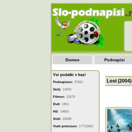
Domov
Podnapisi
Vsi podatki v bazi
Lost (2004)
Podnapisov:
37662
Serij:
14583
Filmov:
23079
Dvd:
1861
Hd:
14893
Xvid:
20908
Vseh prenosov:
17715963