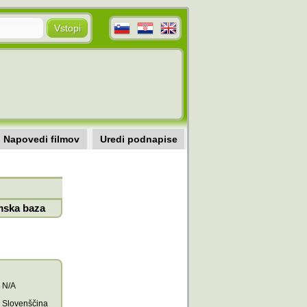
Napovedi filmov
Uredi podnapise
mska baza
N/A
Slovenščina