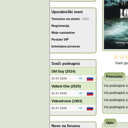
Uporabniški meni
Trenutno na strani:
1254
Registracija
Moje nastavitve
Postani VIP
Izmenjava povezav
Vseh gl
Sveži podnapisi
Old Guy (2024)
Povezano:
23.07.2026
Vsi podnapisi za
Valiant One (2025)
Vsi podnapisi za
22.07.2026
Vsi podnapisi z
Videodrome (1983)
Vsi podnapisi z
22.07.2026
Opis:
Novo na forumu