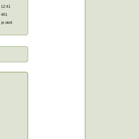
12:41
461
je skrit