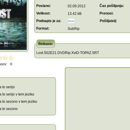
Poslano:
Čas pošiljanja:
02.09.2012
Velikost:
Prenosi:
13.42 kB
Podnapis je za:
Pošiljatelj:
Format:
SubRip
Release:
Lost.S02E21.DVDRip.XviD-TOPAZ.SRT
asov:
0
 to serijo
 to serijo v tem jeziku
a to sezono v tem jeziku
a to sezono