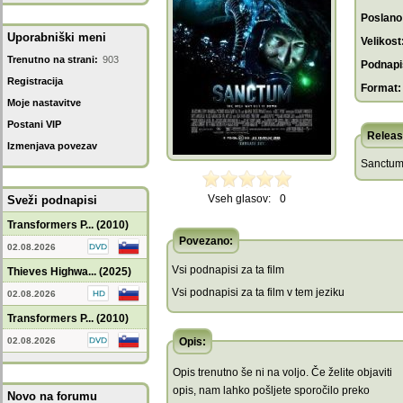
Poslano
Uporabniški meni
Velikost
Trenutno na strani:
903
Podnapis
Registracija
Format:
Moje nastavitve
Postani VIP
Releas
Izmenjava povezav
Sanctum
Vseh glasov:
0
Sveži podnapisi
Transformers P... (2010)
Povezano:
02.08.2026
Vsi podnapisi za ta film
Thieves Highwa... (2025)
Vsi podnapisi za ta film v tem jeziku
02.08.2026
Transformers P... (2010)
02.08.2026
Opis:
Opis trenutno še ni na voljo. Če želite objaviti
opis, nam lahko pošljete sporočilo preko
Novo na forumu