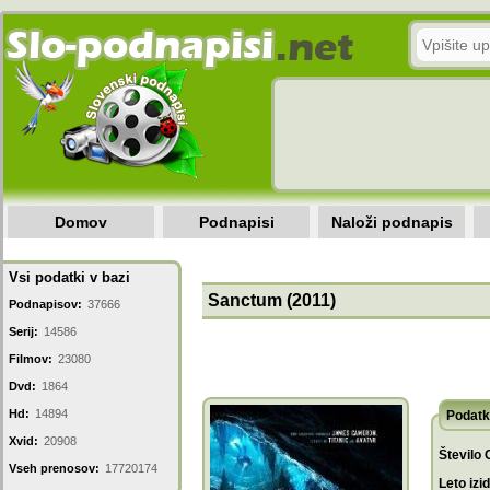
Domov
Podnapisi
Naloži podnapis
Vsi podatki v bazi
Sanctum (2011)
Podnapisov:
37666
Serij:
14586
Filmov:
23080
Dvd:
1864
Hd:
14894
Podatk
Xvid:
20908
Število 
Vseh prenosov:
17720174
Leto izi