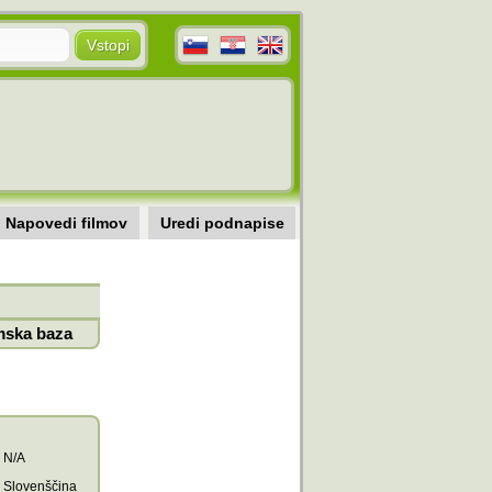
Napovedi filmov
Uredi podnapise
mska baza
N/A
Slovenščina