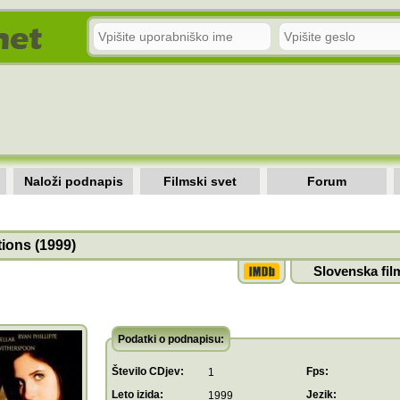
Naloži podnapis
Filmski svet
Forum
tions (1999)
Slovenska fil
Podatki o podnapisu:
Število CDjev:
Fps:
1
Leto izida:
Jezik:
1999