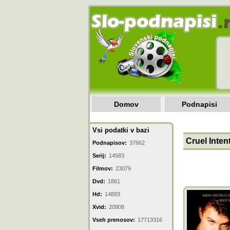
Domov
Podnapisi
Vsi podatki v bazi
Cruel Inten
Podnapisov:
37662
Serij:
14583
Filmov:
23079
Dvd:
1861
Hd:
14893
Xvid:
20908
Vseh prenosov:
17713316