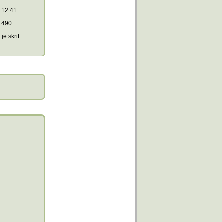
12:41
490
je skrit