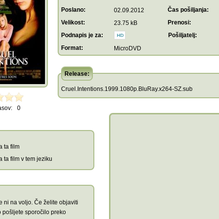
Poslano:
Čas pošiljanja:
02.09.2012
Velikost:
Prenosi:
23.75 kB
Podnapis je za:
Pošiljatelj:
Format:
MicroDVD
Release:
Cruel.Intentions.1999.1080p.BluRay.x264-SZ.sub
asov:
0
 ta film
 ta film v tem jeziku
 ni na voljo. Če želite objaviti
 pošljete sporočilo preko