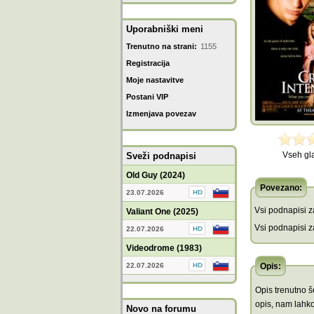
Uporabniški meni
Trenutno na strani:
1155
Registracija
Moje nastavitve
Postani VIP
Izmenjava povezav
Vseh gl
Sveži podnapisi
Old Guy (2024)
Povezano:
23.07.2026
Vsi podnapisi za
Valiant One (2025)
Vsi podnapisi za
22.07.2026
Videodrome (1983)
22.07.2026
Opis:
Opis trenutno še
opis, nam lahko
Novo na forumu