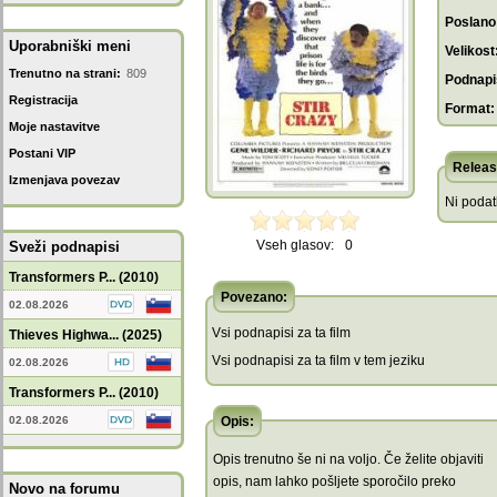
Poslano
Uporabniški meni
Velikost
Trenutno na strani:
809
Podnapis
Registracija
Format:
Moje nastavitve
Postani VIP
Releas
Izmenjava povezav
Ni poda
Vseh glasov:
0
Sveži podnapisi
Transformers P... (2010)
Povezano:
02.08.2026
Vsi podnapisi za ta film
Thieves Highwa... (2025)
Vsi podnapisi za ta film v tem jeziku
02.08.2026
Transformers P... (2010)
02.08.2026
Opis:
Opis trenutno še ni na voljo. Če želite objaviti
opis, nam lahko pošljete sporočilo preko
Novo na forumu