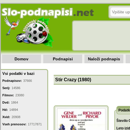
Domov
Podnapisi
Naloži podnapis
Vsi podatki v bazi
Stir Crazy (1980)
Podnapisov:
37666
Serij:
14586
Filmov:
23080
Dvd:
1864
Hd:
14894
Podatk
Xvid:
20908
Število 
Vseh prenosov:
17717871
Leto izi