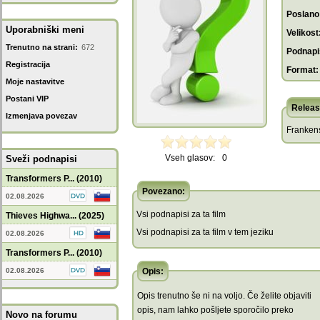
Poslano
Uporabniški meni
Velikost
Trenutno na strani:
672
Podnapis
Registracija
Format:
Moje nastavitve
Postani VIP
Releas
Izmenjava povezav
Franken
Vseh glasov:
0
Sveži podnapisi
Transformers P... (2010)
Povezano:
02.08.2026
Vsi podnapisi za ta film
Thieves Highwa... (2025)
Vsi podnapisi za ta film v tem jeziku
02.08.2026
Transformers P... (2010)
02.08.2026
Opis:
Opis trenutno še ni na voljo. Če želite objaviti
opis, nam lahko pošljete sporočilo preko
Novo na forumu