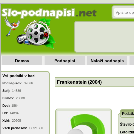
Domov
Podnapisi
Naloži podnapis
Vsi podatki v bazi
Frankenstein (2004)
Podnapisov:
37666
Serij:
14586
Filmov:
23080
Dvd:
1864
Hd:
14894
Podatk
Xvid:
20908
Število 
Vseh prenosov:
17721500
Leto izi