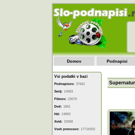
Domov
Podnapisi
Vsi podatki v bazi
Supernatura
Podnapisov:
37662
Serij:
14583
Filmov:
23079
Dvd:
1861
Hd:
14893
Xvid:
20908
Vseh prenosov:
17716932