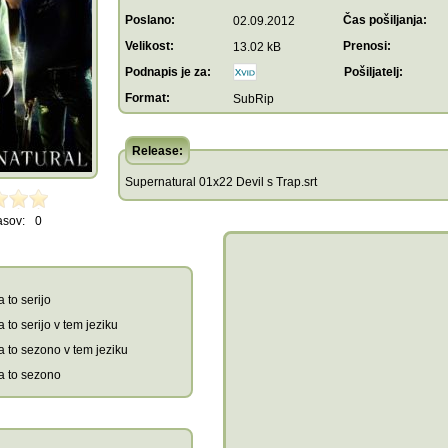
Poslano:
Čas pošiljanja:
02.09.2012
Velikost:
Prenosi:
13.02 kB
Podnapis je za:
Pošiljatelj:
Format:
SubRip
Release:
Supernatural 01x22 Devil s Trap.srt
asov:
0
 to serijo
 to serijo v tem jeziku
a to sezono v tem jeziku
a to sezono