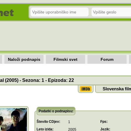
Naloži podnapis
Filmski svet
Forum
l (2005) - Sezona: 1 - Epizoda: 22
Slovenska fil
Podatki o podnapisu:
Število CDjev:
Fps:
1
Leto izida:
Jezik:
2005