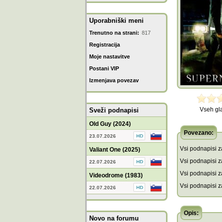
Uporabniški meni
Trenutno na strani:
817
Registracija
Moje nastavitve
Postani VIP
Izmenjava povezav
Vseh gl
Sveži podnapisi
Old Guy (2024)
Povezano:
23.07.2026
Vsi podnapisi za
Valiant One (2025)
Vsi podnapisi za
22.07.2026
Vsi podnapisi z
Videodrome (1983)
Vsi podnapisi z
22.07.2026
Opis:
Novo na forumu