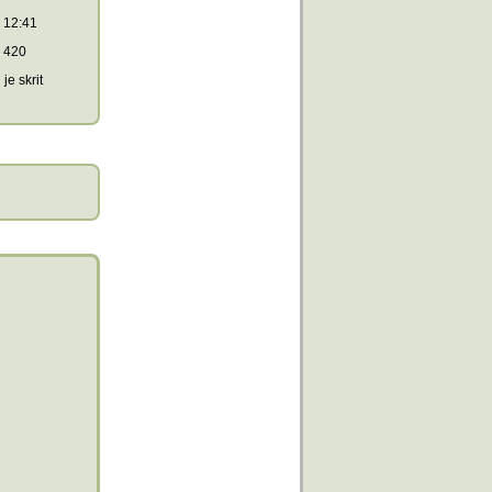
12:41
420
je skrit