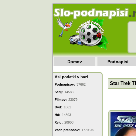
Domov
Podnapisi
Vsi podatki v bazi
Star Trek T
Podnapisov:
37662
Serij:
14583
Filmov:
23079
Dvd:
1861
Hd:
14893
Xvid:
20908
Vseh prenosov:
17705751