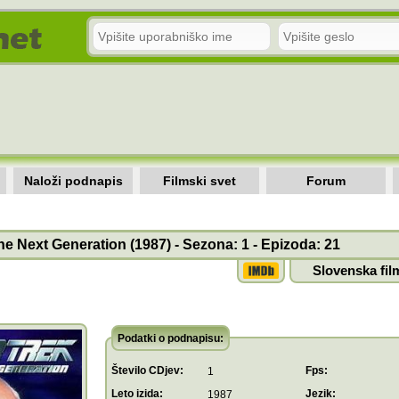
Naloži podnapis
Filmski svet
Forum
he Next Generation (1987) - Sezona: 1 - Epizoda: 21
Slovenska fil
Podatki o podnapisu:
Število CDjev:
Fps:
1
Leto izida:
Jezik:
1987