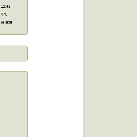
12:41
470
je skrit