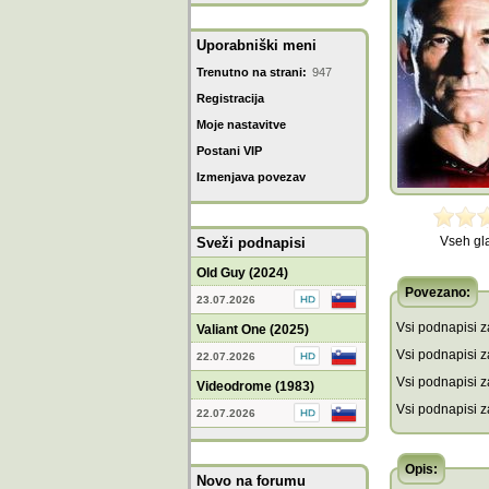
Uporabniški meni
Trenutno na strani:
947
Registracija
Moje nastavitve
Postani VIP
Izmenjava povezav
Vseh gl
Sveži podnapisi
Old Guy (2024)
Povezano:
23.07.2026
Vsi podnapisi za
Valiant One (2025)
Vsi podnapisi za
22.07.2026
Vsi podnapisi z
Videodrome (1983)
Vsi podnapisi z
22.07.2026
Opis:
Novo na forumu