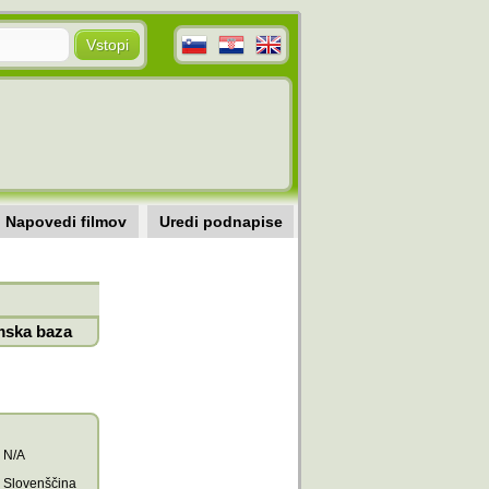
Napovedi filmov
Uredi podnapise
mska baza
N/A
Slovenščina