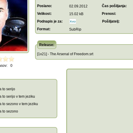
Poslano:
Čas pošiljanja:
02.09.2012
Velikost:
Prenosi:
15.02 kB
Podnapis je za:
Pošiljatelj:
Format:
SubRip
Release:
[1x21] - The Arsenal of Freedom.srt
asov:
0
 to serijo
 to serijo v tem jeziku
a to sezono v tem jeziku
a to sezono