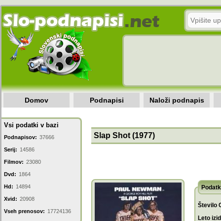
Domov
Podnapisi
Naloži podnapis
Vsi podatki v bazi
Slap Shot (1977)
Podnapisov:
37666
Serij:
14586
Filmov:
23080
Dvd:
1864
Hd:
14894
Podatk
Xvid:
20908
Število 
Vseh prenosov:
17724136
Leto izi