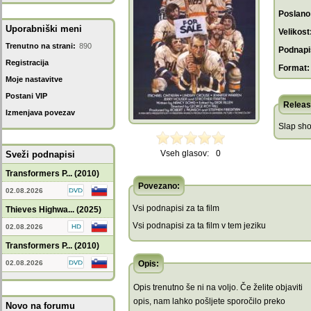
Poslano
Uporabniški meni
Velikost
Trenutno na strani:
890
Podnapis
Registracija
Format:
Moje nastavitve
Postani VIP
Releas
Izmenjava povezav
Slap sh
Vseh glasov:
0
Sveži podnapisi
Transformers P... (2010)
Povezano:
02.08.2026
Vsi podnapisi za ta film
Thieves Highwa... (2025)
Vsi podnapisi za ta film v tem jeziku
02.08.2026
Transformers P... (2010)
02.08.2026
Opis:
Opis trenutno še ni na voljo. Če želite objaviti
opis, nam lahko pošljete sporočilo preko
Novo na forumu