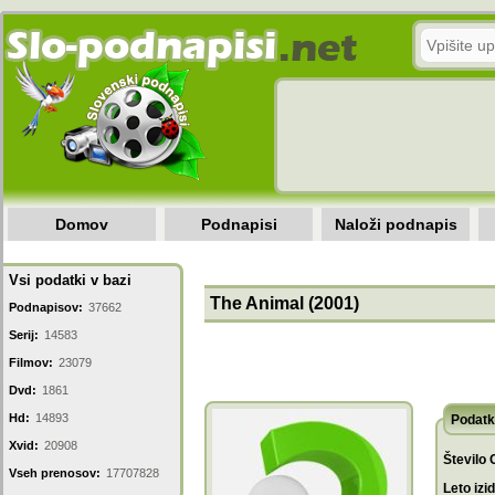
Domov
Podnapisi
Naloži podnapis
Vsi podatki v bazi
The Animal (2001)
Podnapisov:
37662
Serij:
14583
Filmov:
23079
Dvd:
1861
Hd:
14893
Podatk
Xvid:
20908
Število 
Vseh prenosov:
17707828
Leto izi