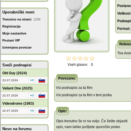
Poslano
Uporabniški meni
Velikost
Trenutno na strani:
1208
Podnapis
Registracija
Format:
Moje nastavitve
Postani VIP
Releas
Izmenjava povezav
The Anim
Vseh glasov:
0
Sveži podnapisi
Old Guy (2024)
Povezano:
23.07.2026
Vsi podnapisi za ta film
Valiant One (2025)
Vsi podnapisi za ta film v tem jeziku
22.07.2026
Videodrome (1983)
22.07.2026
Opis:
Opis trenutno še ni na voljo. Če želite objaviti
opis, nam lahko pošljete sporočilo preko
Novo na forumu