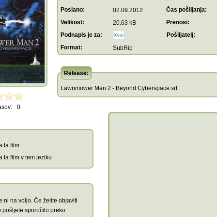
Poslano:
Čas pošiljanja:
02.09.2012
Velikost:
Prenosi:
20.63 kB
Podnapis je za:
Pošiljatelj:
Format:
SubRip
Release:
Lawnmower Man 2 - Beyond Cyberspace.srt
asov:
0
 ta film
 ta film v tem jeziku
 ni na voljo. Če želite objaviti
 pošljete sporočilo preko