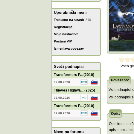
Uporabniški meni
Trenutno na strani:
810
Registracija
Moje nastavitve
Postani VIP
Izmenjava povezav
Vseh gl
Sveži podnapisi
Transformers P... (2010)
Povezano:
02.08.2026
Vsi podnapisi za
Thieves Highwa... (2025)
Vsi podnapisi za
02.08.2026
Transformers P... (2010)
02.08.2026
Opis:
Opis trenutno še
opis, nam lahko
Novo na forumu