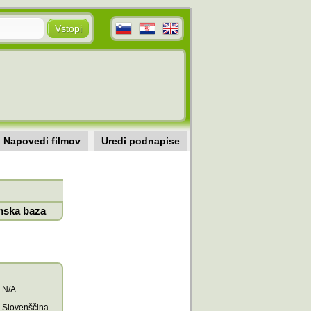
Napovedi filmov
Uredi podnapise
mska baza
N/A
Slovenščina