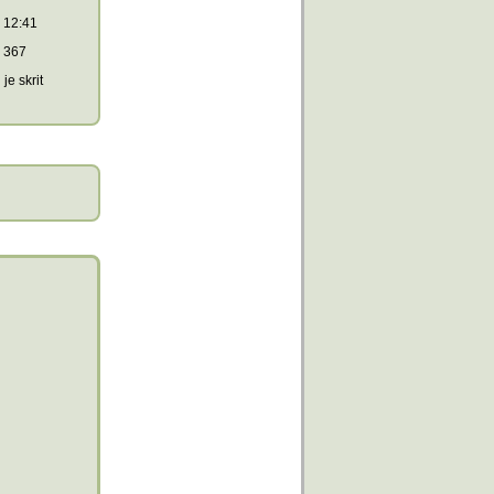
12:41
367
je skrit