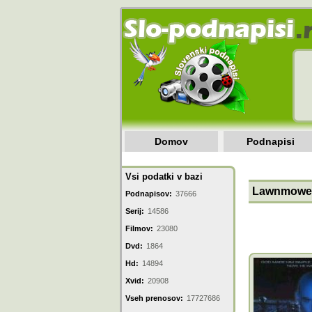
Domov
Podnapisi
Vsi podatki v bazi
Lawnmower
Podnapisov:
37666
Serij:
14586
Filmov:
23080
Dvd:
1864
Hd:
14894
Xvid:
20908
Vseh prenosov:
17727686