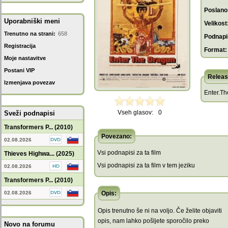
Poslano
Uporabniški meni
Velikost
Trenutno na strani:
658
Podnapis
Registracija
Format:
Moje nastavitve
Postani VIP
Releas
Izmenjava povezav
Enter.T
Vseh glasov:
0
Sveži podnapisi
Transformers P... (2010)
Povezano:
02.08.2026
Vsi podnapisi za ta film
Thieves Highwa... (2025)
Vsi podnapisi za ta film v tem jeziku
02.08.2026
Transformers P... (2010)
02.08.2026
Opis:
Opis trenutno še ni na voljo. Če želite objaviti
opis, nam lahko pošljete sporočilo preko
Novo na forumu