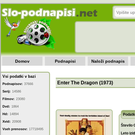
Domov
Podnapisi
Naloži podnapis
Vsi podatki v bazi
Enter The Dragon (1973)
Podnapisov:
37666
Serij:
14586
Filmov:
23080
Dvd:
1864
Hd:
14894
Podatk
Xvid:
20908
Število 
Vseh prenosov:
17718495
Leto izi