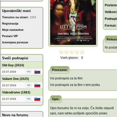
Poslano
Uporabniški meni
Velikost
Trenutno na strani:
1053
Podnapis
Registracija
Format:
Moje nastavitve
Postani VIP
Releas
Izmenjava povezav
Ni poda
Vseh glasov:
0
Sveži podnapisi
Old Guy (2024)
Povezano:
23.07.2026
Vsi podnapisi za ta film
Valiant One (2025)
Vsi podnapisi za ta film v tem jeziku
22.07.2026
Videodrome (1983)
22.07.2026
Opis:
Opis trenutno še ni na voljo. Če želite objaviti
opis, nam lahko pošljete sporočilo preko
Novo na forumu