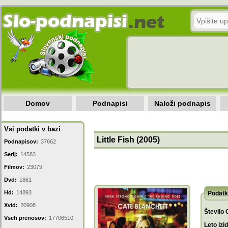
Domov
Podnapisi
Naloži podnapis
Vsi podatki v bazi
Little Fish (2005)
Podnapisov:
37662
Serij:
14583
Filmov:
23079
Dvd:
1861
Hd:
14893
Podatk
Xvid:
20908
Število 
Vseh prenosov:
17706510
Leto izi