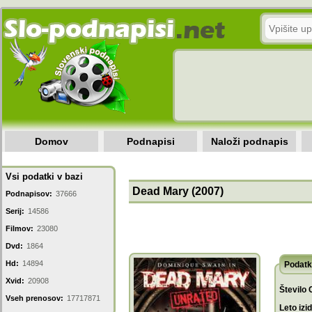
Domov
Podnapisi
Naloži podnapis
Vsi podatki v bazi
Dead Mary (2007)
Podnapisov:
37666
Serij:
14586
Filmov:
23080
Dvd:
1864
Hd:
14894
Podatk
Xvid:
20908
Število 
Vseh prenosov:
17717871
Leto izi