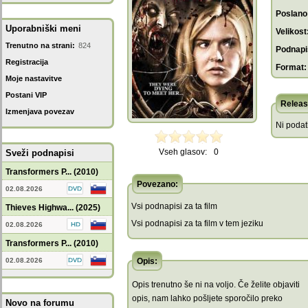
Poslano
Uporabniški meni
Velikost
Trenutno na strani:
824
Podnapis
Registracija
Format:
Moje nastavitve
Postani VIP
Releas
Izmenjava povezav
Ni poda
Vseh glasov:
0
Sveži podnapisi
Transformers P... (2010)
Povezano:
02.08.2026
Vsi podnapisi za ta film
Thieves Highwa... (2025)
Vsi podnapisi za ta film v tem jeziku
02.08.2026
Transformers P... (2010)
02.08.2026
Opis:
Opis trenutno še ni na voljo. Če želite objaviti
opis, nam lahko pošljete sporočilo preko
Novo na forumu