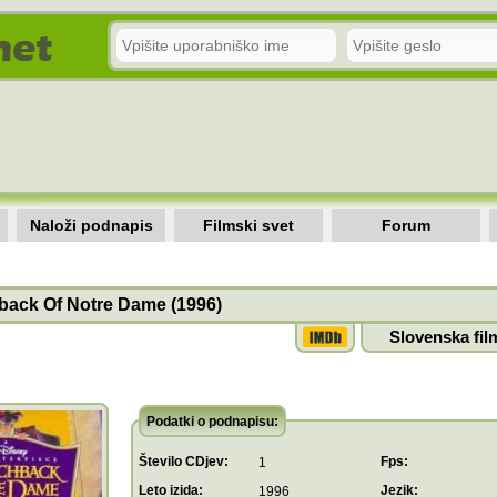
Naloži podnapis
Filmski svet
Forum
ack Of Notre Dame (1996)
Slovenska fil
Podatki o podnapisu:
Število CDjev:
Fps:
1
Leto izida:
Jezik:
1996