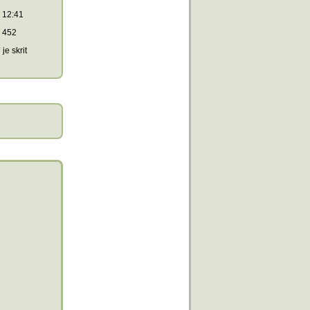
12:41
452
je skrit