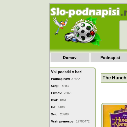
Domov
Podnapisi
Vsi podatki v bazi
The Hunchb
Podnapisov:
37662
Serij:
14583
Filmov:
23079
Dvd:
1861
Hd:
14893
Xvid:
20908
Vseh prenosov:
17706472