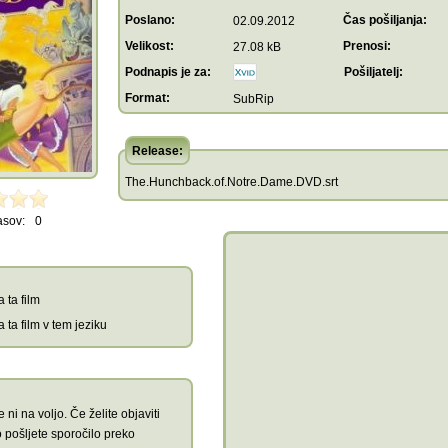
Poslano:
Čas pošiljanja:
02.09.2012
Velikost:
Prenosi:
27.08 kB
Podnapis je za:
Pošiljatelj:
Format:
SubRip
Release:
The.Hunchback.of.Notre.Dame.DVD.srt
asov:
0
 ta film
 ta film v tem jeziku
 ni na voljo. Če želite objaviti
 pošljete sporočilo preko