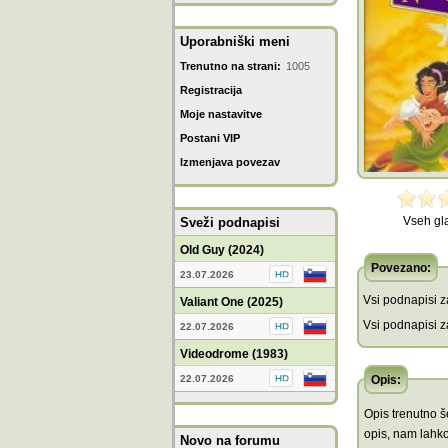
Uporabniški meni
Trenutno na strani:
1005
Registracija
Moje nastavitve
Postani VIP
Izmenjava povezav
Vseh gl
Sveži podnapisi
Old Guy (2024)
Povezano:
23.07.2026
Vsi podnapisi za
Valiant One (2025)
Vsi podnapisi za
22.07.2026
Videodrome (1983)
22.07.2026
Opis:
Opis trenutno še
opis, nam lahko
Novo na forumu