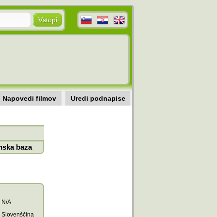
Napovedi filmov
Uredi podnapise
mska baza
N/A
Slovenščina