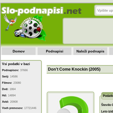
Domov
Podnapisi
Naloži podnapis
Vsi podatki v bazi
Don't Come Knockin (2005)
Podnapisov:
37666
Serij:
14586
Filmov:
23080
Dvd:
1864
Hd:
14894
Podatk
Xvid:
20908
Število 
Vseh prenosov:
17721446
Leto izi