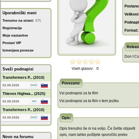
Poslano
Uporabniški meni
Velikost
Trenutno na strani:
875
Podnapis
Registracija
Format:
Moje nastavitve
Postani VIP
Releas
Izmenjava povezav
Don t Co
Vseh glasov:
0
Sveži podnapisi
Transformers P... (2010)
Povezano:
02.08.2026
Vsi podnapisi za ta film
Thieves Highwa... (2025)
Vsi podnapisi za ta film v tem jeziku
02.08.2026
Transformers P... (2010)
02.08.2026
Opis:
Opis trenutno še ni na voljo. Če želite objaviti
opis, nam lahko pošljete sporočilo preko
Novo na forumu