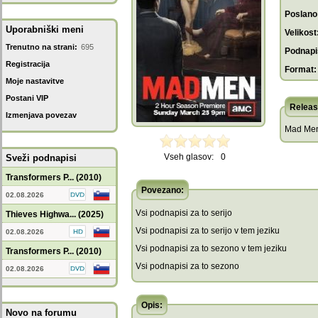
Poslano
Uporabniški meni
Velikost
Trenutno na strani:
695
Podnapis
Registracija
Format:
Moje nastavitve
Postani VIP
Releas
Izmenjava povezav
Mad Men
Vseh glasov:
0
Sveži podnapisi
Transformers P... (2010)
Povezano:
02.08.2026
Vsi podnapisi za to serijo
Thieves Highwa... (2025)
Vsi podnapisi za to serijo v tem jeziku
02.08.2026
Vsi podnapisi za to sezono v tem jeziku
Transformers P... (2010)
Vsi podnapisi za to sezono
02.08.2026
Opis:
Novo na forumu