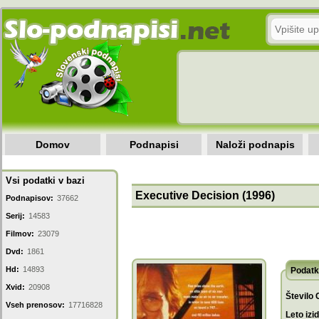
Domov
Podnapisi
Naloži podnapis
Vsi podatki v bazi
Executive Decision (1996)
Podnapisov:
37662
Serij:
14583
Filmov:
23079
Dvd:
1861
Hd:
14893
Podatk
Xvid:
20908
Število 
Vseh prenosov:
17716828
Leto izi