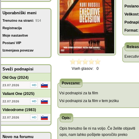
Poslano
Uporabniški meni
Velikost
Trenutno na strani:
914
Podnapis
Registracija
Format:
Moje nastavitve
Postani VIP
Releas
Izmenjava povezav
Executiv
Vseh glasov:
0
Sveži podnapisi
Old Guy (2024)
Povezano:
23.07.2026
Vsi podnapisi za ta film
Valiant One (2025)
Vsi podnapisi za ta film v tem jeziku
22.07.2026
Videodrome (1983)
22.07.2026
Opis:
Opis trenutno še ni na voljo. Če želite objaviti
opis, nam lahko pošljete sporočilo preko
Novo na forumu