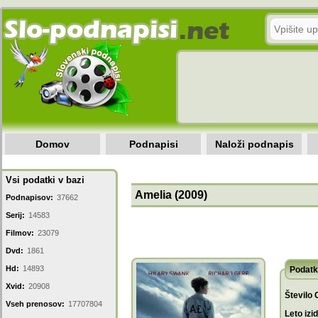
Domov
Podnapisi
Naloži podnapis
Vsi podatki v bazi
Amelia (2009)
Podnapisov:
37662
Serij:
14583
Filmov:
23079
Dvd:
1861
Hd:
14893
Podatk
Xvid:
20908
Število 
Vseh prenosov:
17707804
Leto izi