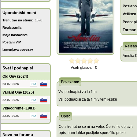
Poslano
Uporabniški meni
Velikost
Trenutno na strani:
1570
Podnapis
Registracija
Format:
Moje nastavitve
Postani VIP
Releas
Izmenjava povezav
Amelia.
Vseh glasov:
0
Sveži podnapisi
Old Guy (2024)
Povezano:
23.07.2026
Vsi podnapisi za ta film
Valiant One (2025)
Vsi podnapisi za ta film v tem jeziku
22.07.2026
Videodrome (1983)
22.07.2026
Opis:
Opis trenutno še ni na voljo. Če želite objaviti
opis, nam lahko pošljete sporočilo preko
Novo na forumu