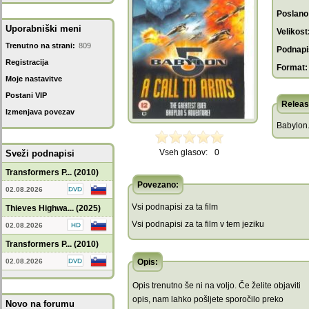
Poslano
Uporabniški meni
Velikost
Trenutno na strani:
809
Podnapis
Registracija
Format:
Moje nastavitve
Postani VIP
Releas
Izmenjava povezav
Babylon
Vseh glasov:
0
Sveži podnapisi
Transformers P... (2010)
Povezano:
02.08.2026
Vsi podnapisi za ta film
Thieves Highwa... (2025)
Vsi podnapisi za ta film v tem jeziku
02.08.2026
Transformers P... (2010)
02.08.2026
Opis:
Opis trenutno še ni na voljo. Če želite objaviti
opis, nam lahko pošljete sporočilo preko
Novo na forumu