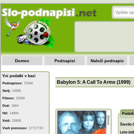
Domov
Podnapisi
Naloži podnapis
Vsi podatki v bazi
Babylon 5: A Call To Arms (1999)
Podnapisov:
37666
Serij:
14586
Filmov:
23080
Dvd:
1864
Hd:
14894
Podatk
Xvid:
20908
Število 
Vseh prenosov:
17717733
Leto izi