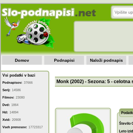
Domov
Podnapisi
Naloži podnapis
Vsi podatki v bazi
Monk (2002) - Sezona: 5 - celotna
Podnapisov:
37666
Serij:
14586
Filmov:
23080
Dvd:
1864
Hd:
14894
Podatk
Xvid:
20908
Število 
Vseh prenosov:
17723317
Leto izi