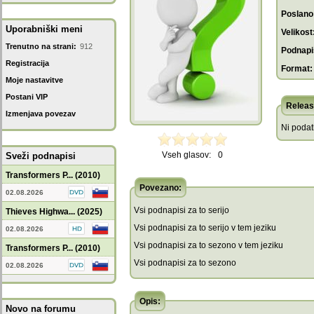
Poslano
Uporabniški meni
Velikost
Trenutno na strani:
912
Podnapis
Registracija
Format:
Moje nastavitve
Postani VIP
Releas
Izmenjava povezav
Ni poda
Vseh glasov:
0
Sveži podnapisi
Transformers P... (2010)
Povezano:
02.08.2026
Vsi podnapisi za to serijo
Thieves Highwa... (2025)
Vsi podnapisi za to serijo v tem jeziku
02.08.2026
Vsi podnapisi za to sezono v tem jeziku
Transformers P... (2010)
Vsi podnapisi za to sezono
02.08.2026
Opis:
Novo na forumu