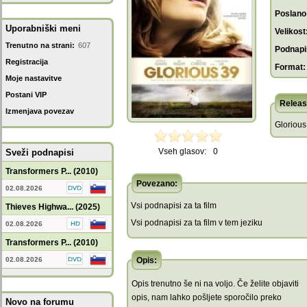
Poslano
Uporabniški meni
Velikost
Trenutno na strani:
607
Podnapis
Registracija
Format:
Moje nastavitve
Postani VIP
Releas
Izmenjava povezav
Glorious
Vseh glasov:
0
Sveži podnapisi
Transformers P... (2010)
Povezano:
02.08.2026
Vsi podnapisi za ta film
Thieves Highwa... (2025)
Vsi podnapisi za ta film v tem jeziku
02.08.2026
Transformers P... (2010)
02.08.2026
Opis:
Opis trenutno še ni na voljo. Če želite objaviti
opis, nam lahko pošljete sporočilo preko
Novo na forumu