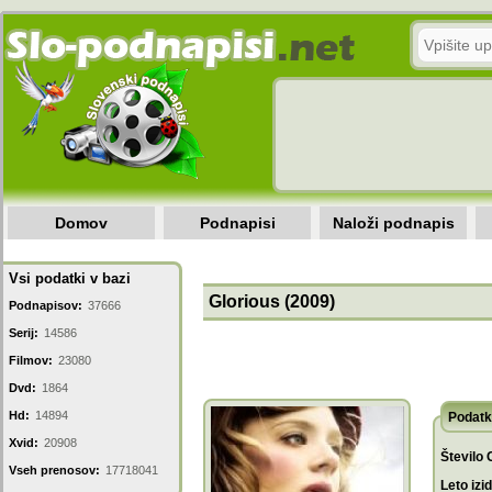
Domov
Podnapisi
Naloži podnapis
Vsi podatki v bazi
Glorious (2009)
Podnapisov:
37666
Serij:
14586
Filmov:
23080
Dvd:
1864
Hd:
14894
Podatk
Xvid:
20908
Število 
Vseh prenosov:
17718041
Leto izi