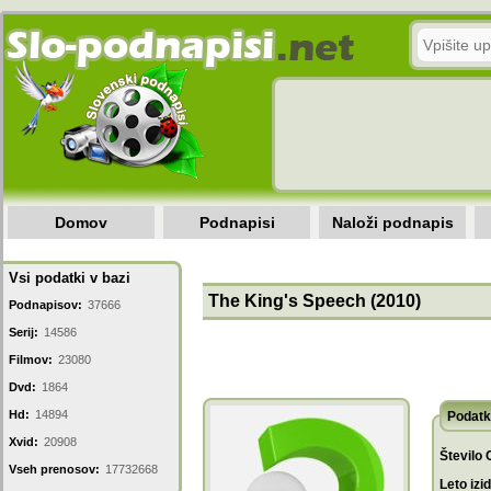
Domov
Podnapisi
Naloži podnapis
Vsi podatki v bazi
The King's Speech (2010)
Podnapisov:
37666
Serij:
14586
Filmov:
23080
Dvd:
1864
Hd:
14894
Podatk
Xvid:
20908
Število 
Vseh prenosov:
17732668
Leto izi