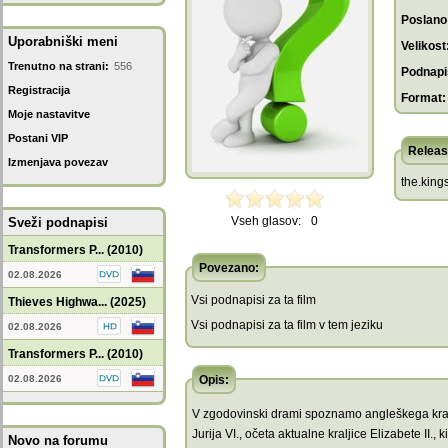
Poslano
Uporabniški meni
Velikost
Trenutno na strani:
556
Podnapis
Registracija
Format:
Moje nastavitve
Postani VIP
Releas
Izmenjava povezav
the.king
Vseh glasov:
0
Sveži podnapisi
Transformers P... (2010)
Povezano:
02.08.2026
Vsi podnapisi za ta film
Thieves Highwa... (2025)
Vsi podnapisi za ta film v tem jeziku
02.08.2026
Transformers P... (2010)
02.08.2026
Opis:
V zgodovinski drami spoznamo angleškega kra
Jurija VI., očeta aktualne kraljice Elizabete II., ki
Novo na forumu