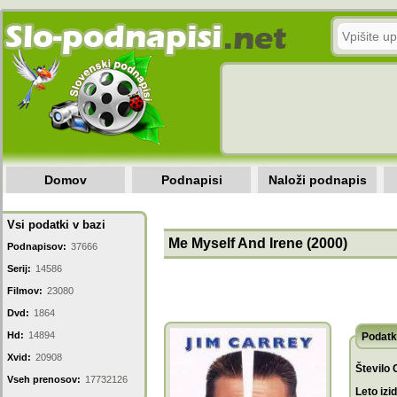
Domov
Podnapisi
Naloži podnapis
Vsi podatki v bazi
Me Myself And Irene (2000)
Podnapisov:
37666
Serij:
14586
Filmov:
23080
Dvd:
1864
Hd:
14894
Podatk
Xvid:
20908
Število 
Vseh prenosov:
17732126
Leto izi