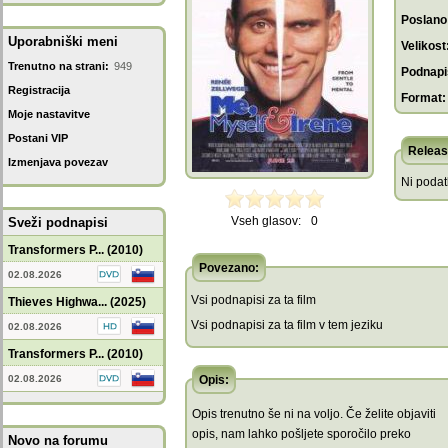
Poslano
Uporabniški meni
Velikost
Trenutno na strani:
949
Podnapis
Registracija
Format:
Moje nastavitve
Postani VIP
Releas
Izmenjava povezav
Ni poda
Vseh glasov:
0
Sveži podnapisi
Transformers P... (2010)
Povezano:
02.08.2026
Vsi podnapisi za ta film
Thieves Highwa... (2025)
Vsi podnapisi za ta film v tem jeziku
02.08.2026
Transformers P... (2010)
02.08.2026
Opis:
Opis trenutno še ni na voljo. Če želite objaviti
opis, nam lahko pošljete sporočilo preko
Novo na forumu