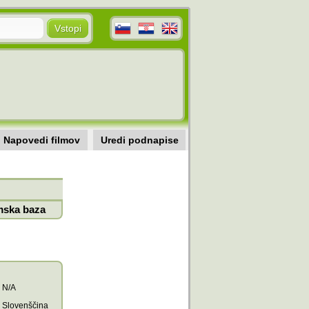
Napovedi filmov
Uredi podnapise
mska baza
N/A
Slovenščina