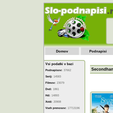
Domov
Podnapisi
Vsi podatki v bazi
Secondhand
Podnapisov:
37662
Serij:
14583
Filmov:
23079
Dvd:
1861
Hd:
14893
Xvid:
20908
Vseh prenosov:
17713196