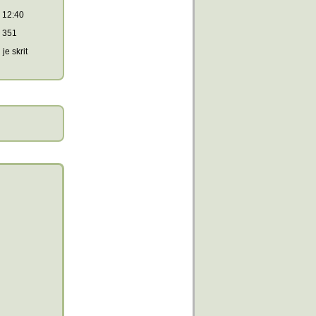
12:40
351
je skrit