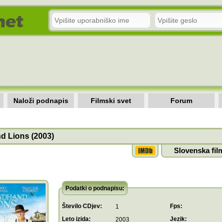
Naloži podnapis
Filmski svet
Forum
 Lions (2003)
Slovenska fil
Podatki o podnapisu:
Število CDjev:
Fps:
1
Leto izida:
Jezik:
2003