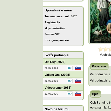
Uporabniški meni
Trenutno na strani:
1437
Registracija
Moje nastavitve
Postani VIP
Izmenjava povezav
Vseh gl
Sveži podnapisi
Old Guy (2024)
Povezano:
23.07.2026
Vsi podnapisi za
Valiant One (2025)
Vsi podnapisi za
22.07.2026
Videodrome (1983)
22.07.2026
Opis:
Opis trenutno še
opis, nam lahko
Novo na forumu