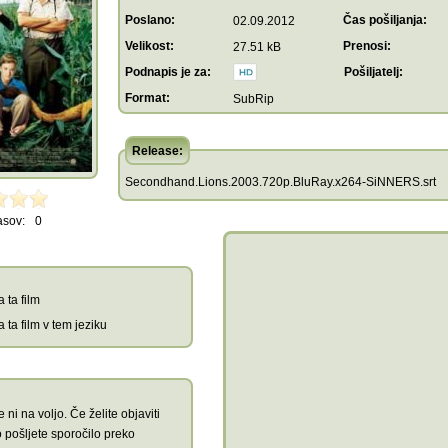
Poslano:
Čas pošiljanja:
02.09.2012
Velikost:
Prenosi:
27.51 kB
Podnapis je za:
Pošiljatelj:
Format:
SubRip
Release:
Secondhand.Lions.2003.720p.BluRay.x264-SiNNERS.srt
asov:
0
 ta film
 ta film v tem jeziku
 ni na voljo. Če želite objaviti
 pošljete sporočilo preko