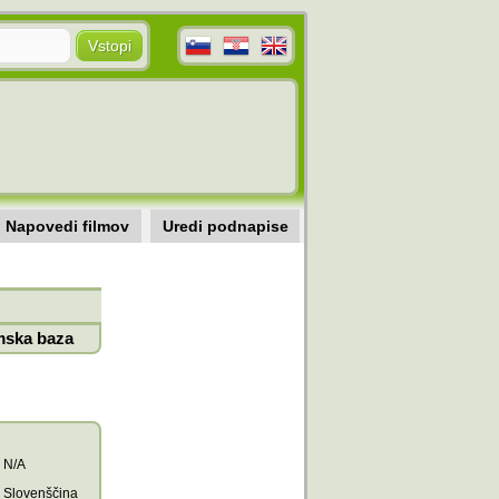
Napovedi filmov
Uredi podnapise
mska baza
N/A
Slovenščina