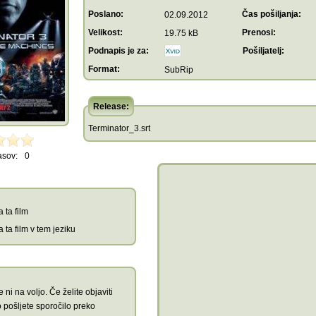
Poslano:
Čas pošiljanja:
02.09.2012
Velikost:
Prenosi:
19.75 kB
Podnapis je za:
Pošiljatelj:
Format:
SubRip
Release:
Terminator_3.srt
asov:
0
 ta film
 ta film v tem jeziku
 ni na voljo. Če želite objaviti
 pošljete sporočilo preko