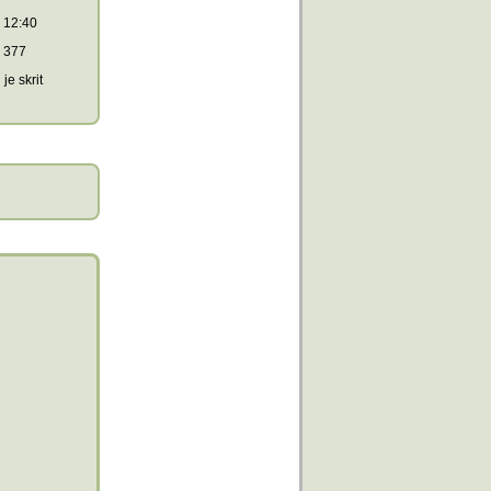
12:40
377
je skrit