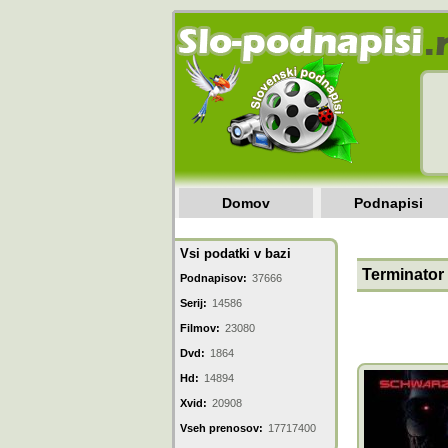
Domov
Podnapisi
Vsi podatki v bazi
Terminator
Podnapisov:
37666
Serij:
14586
Filmov:
23080
Dvd:
1864
Hd:
14894
Xvid:
20908
Vseh prenosov:
17717400