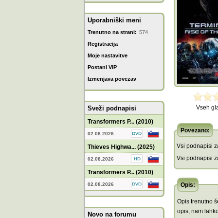
Uporabniški meni
Trenutno na strani:
574
Registracija
Moje nastavitve
Postani VIP
Izmenjava povezav
Vseh gl
Sveži podnapisi
Transformers P... (2010)
Povezano:
02.08.2026
Vsi podnapisi za
Thieves Highwa... (2025)
Vsi podnapisi za
02.08.2026
Transformers P... (2010)
02.08.2026
Opis:
Opis trenutno še
opis, nam lahko
Novo na forumu