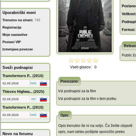
Poslano
Uporabniški meni
Velikost
Trenutno na strani:
743
Podnapis
Registracija
Format:
Moje nastavitve
Postani VIP
Releas
Izmenjava povezav
Public E
Vseh glasov:
0
Sveži podnapisi
Transformers P... (2010)
Povezano:
02.08.2026
Vsi podnapisi za ta film
Thieves Highwa... (2025)
Vsi podnapisi za ta film v tem jeziku
02.08.2026
Transformers P... (2010)
02.08.2026
Opis:
Opis trenutno še ni na voljo. Če želite objaviti
opis, nam lahko pošljete sporočilo preko
Novo na forumu