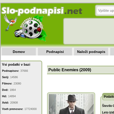
Domov
Podnapisi
Naloži podnapis
Vsi podatki v bazi
Public Enemies (2009)
Podnapisov:
37666
Serij:
14586
Filmov:
23080
Dvd:
1864
Hd:
14894
Podatk
Xvid:
20908
Število 
Vseh prenosov:
17724000
Leto izi