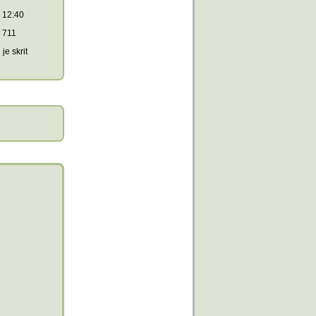
12:40
711
je skrit