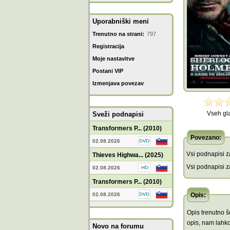
Uporabniški meni
Trenutno na strani:
797
Registracija
Moje nastavitve
Postani VIP
Izmenjava povezav
Vseh gl
Sveži podnapisi
Transformers P... (2010)
Povezano:
02.08.2026
Vsi podnapisi za
Thieves Highwa... (2025)
Vsi podnapisi za
02.08.2026
Transformers P... (2010)
02.08.2026
Opis:
Opis trenutno še
opis, nam lahko
Novo na forumu