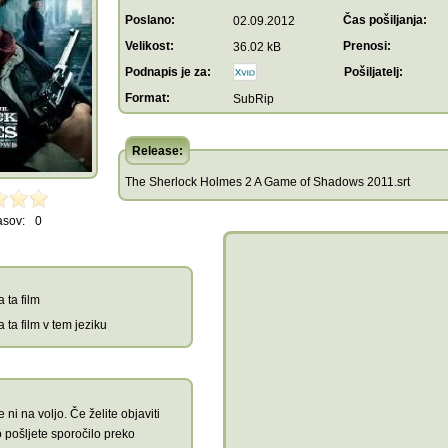
Poslano:
Čas pošiljanja:
02.09.2012
Velikost:
Prenosi:
36.02 kB
Podnapis je za:
Pošiljatelj:
Format:
SubRip
Release:
The Sherlock Holmes 2 A Game of Shadows 2011.srt
asov:
0
 ta film
 ta film v tem jeziku
 ni na voljo. Če želite objaviti
 pošljete sporočilo preko