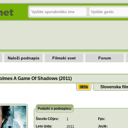
Naloži podnapis
Filmski svet
Forum
olmes A Game Of Shadows (2011)
Slovenska fil
Podatki o podnapisu:
Število CDjev:
Fps:
1
Leto izida:
Jezik:
2011