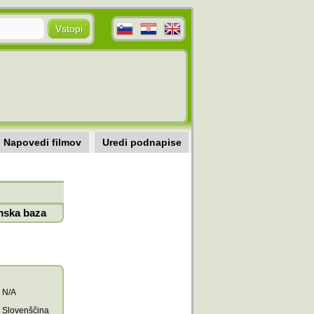
Napovedi filmov
Uredi podnapise
mska baza
N/A
Slovenščina