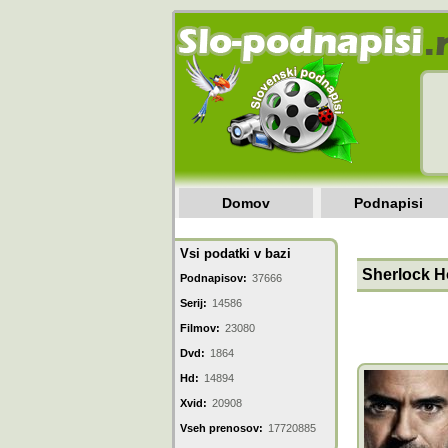
Domov
Podnapisi
Vsi podatki v bazi
Sherlock H
Podnapisov:
37666
Serij:
14586
Filmov:
23080
Dvd:
1864
Hd:
14894
Xvid:
20908
Vseh prenosov:
17720885