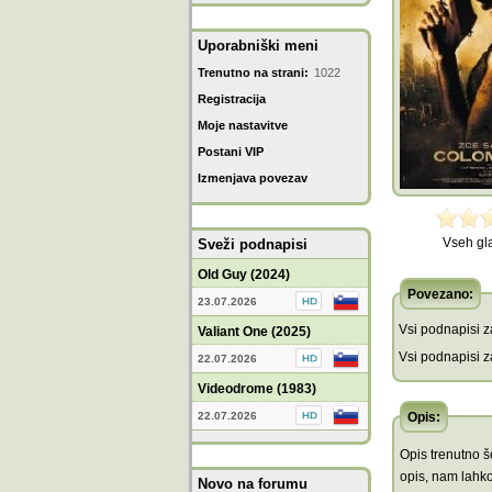
Uporabniški meni
Trenutno na strani:
1022
Registracija
Moje nastavitve
Postani VIP
Izmenjava povezav
Vseh gl
Sveži podnapisi
Old Guy (2024)
Povezano:
23.07.2026
Vsi podnapisi za
Valiant One (2025)
Vsi podnapisi za
22.07.2026
Videodrome (1983)
22.07.2026
Opis:
Opis trenutno še
opis, nam lahko
Novo na forumu