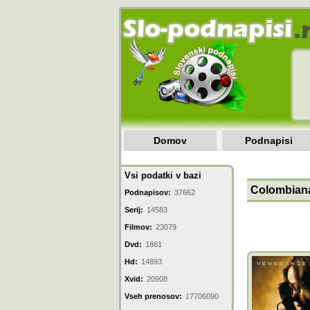
Domov
Podnapisi
Vsi podatki v bazi
Colombiana
Podnapisov:
37662
Serij:
14583
Filmov:
23079
Dvd:
1861
Hd:
14893
Xvid:
20908
Vseh prenosov:
17706090