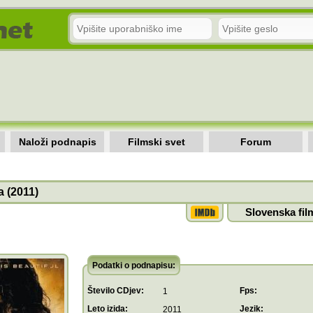
Naloži podnapis
Filmski svet
Forum
 (2011)
Slovenska fil
Podatki o podnapisu:
Število CDjev:
Fps:
1
Leto izida:
Jezik:
2011