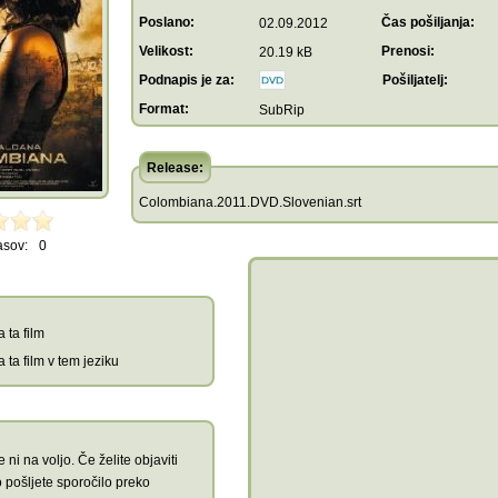
Poslano:
Čas pošiljanja:
02.09.2012
Velikost:
Prenosi:
20.19 kB
Podnapis je za:
Pošiljatelj:
Format:
SubRip
Release:
Colombiana.2011.DVD.Slovenian.srt
asov:
0
 ta film
 ta film v tem jeziku
 ni na voljo. Če želite objaviti
 pošljete sporočilo preko