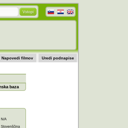
Napovedi filmov
Uredi podnapise
mska baza
N/A
Slovenščina