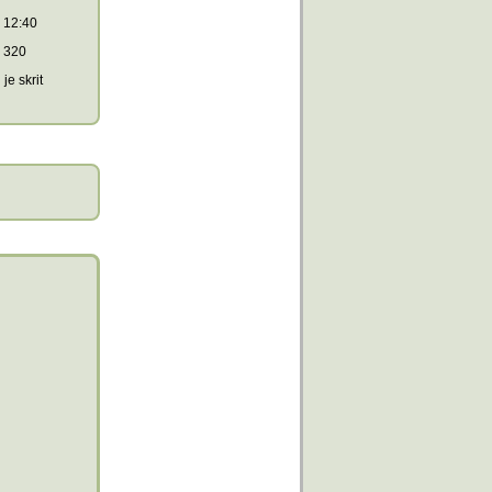
12:40
320
je skrit