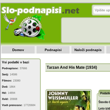
Domov
Podnapisi
Naloži podnapis
Vsi podatki v bazi
Tarzan And His Mate (1934)
Podnapisov:
37666
Serij:
14586
Filmov:
23080
Dvd:
1864
Hd:
14894
Podatk
Xvid:
20908
Število 
Vseh prenosov:
17720684
Leto izi