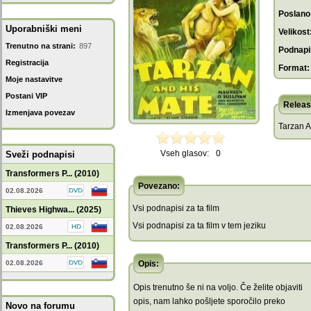
Poslano
Uporabniški meni
Velikost
Trenutno na strani:
897
Podnapis
Registracija
Format:
Moje nastavitve
Postani VIP
Releas
Izmenjava povezav
Tarzan A
Vseh glasov:
0
Sveži podnapisi
Transformers P... (2010)
Povezano:
02.08.2026
Vsi podnapisi za ta film
Thieves Highwa... (2025)
Vsi podnapisi za ta film v tem jeziku
02.08.2026
Transformers P... (2010)
02.08.2026
Opis:
Opis trenutno še ni na voljo. Če želite objaviti
opis, nam lahko pošljete sporočilo preko
Novo na forumu