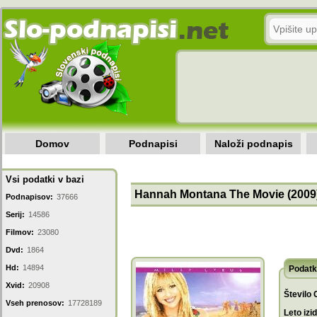
Domov
Podnapisi
Naloži podnapis
Vsi podatki v bazi
Hannah Montana The Movie (2009
Podnapisov:
37666
Serij:
14586
Filmov:
23080
Dvd:
1864
Hd:
14894
Podatk
Xvid:
20908
Število 
Vseh prenosov:
17728189
Leto izi