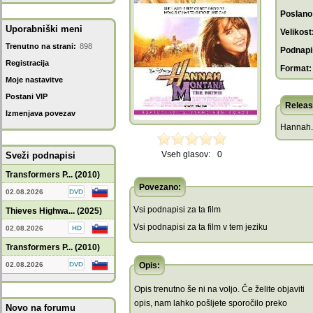
Poslano
Uporabniški meni
Velikost
Trenutno na strani:
898
Podnapis
Registracija
Format:
Moje nastavitve
Postani VIP
Releas
Izmenjava povezav
Hannah.
Vseh glasov:
0
Sveži podnapisi
Transformers P... (2010)
Povezano:
02.08.2026
Vsi podnapisi za ta film
Thieves Highwa... (2025)
Vsi podnapisi za ta film v tem jeziku
02.08.2026
Transformers P... (2010)
02.08.2026
Opis:
Opis trenutno še ni na voljo. Če želite objaviti
opis, nam lahko pošljete sporočilo preko
Novo na forumu