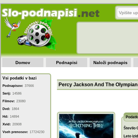
Domov
Podnapisi
Naloži podnapis
Vsi podatki v bazi
Percy Jackson And The Olympians
Podnapisov:
37666
Serij:
14586
Filmov:
23080
Dvd:
1864
Hd:
14894
Podatk
Xvid:
20908
Število 
Vseh prenosov:
17724230
Leto izi