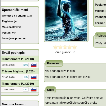
Poslano
Uporabniški meni
Velikost
Trenutno na strani:
1155
Podnapis
Registracija
Format:
Moje nastavitve
Postani VIP
Releas
Izmenjava povezav
Percy Ja
Vseh glasov:
0
Sveži podnapisi
Transformers P... (2010)
Povezano:
02.08.2026
Vsi podnapisi za ta film
Thieves Highwa... (2025)
Vsi podnapisi za ta film v tem jeziku
02.08.2026
Transformers P... (2010)
02.08.2026
Opis:
Opis trenutno še ni na voljo. Če želite objaviti
opis, nam lahko pošljete sporočilo preko
Novo na forumu