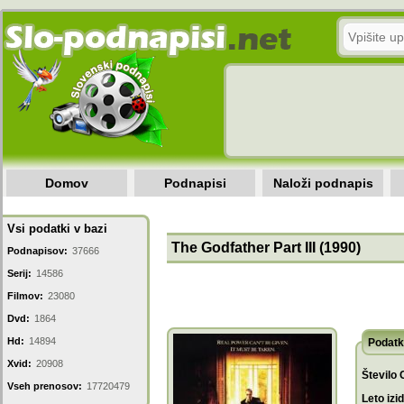
Domov
Podnapisi
Naloži podnapis
Vsi podatki v bazi
The Godfather Part III (1990)
Podnapisov:
37666
Serij:
14586
Filmov:
23080
Dvd:
1864
Hd:
14894
Podatk
Xvid:
20908
Število 
Vseh prenosov:
17720479
Leto izi