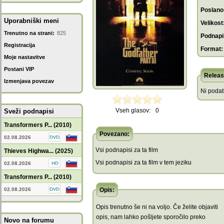
Poslano
Uporabniški meni
Velikost
Trenutno na strani:
825
Podnapis
Registracija
Format:
Moje nastavitve
Postani VIP
Releas
Izmenjava povezav
Ni poda
Vseh glasov:
0
Sveži podnapisi
Transformers P... (2010)
Povezano:
02.08.2026
Vsi podnapisi za ta film
Thieves Highwa... (2025)
Vsi podnapisi za ta film v tem jeziku
02.08.2026
Transformers P... (2010)
02.08.2026
Opis:
Opis trenutno še ni na voljo. Če želite objaviti
opis, nam lahko pošljete sporočilo preko
Novo na forumu