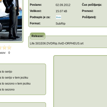
Poslano:
Čas pošiljanja:
02.09.2012
Velikost:
Prenosi:
15.07 kB
Podnapis je za:
Pošiljatelj:
Format:
SubRip
Release:
Life.S01E06.DVDRip.XviD-ORPHEUS.srt
asov:
0
 to serijo
 to serijo v tem jeziku
a to sezono v tem jeziku
a to sezono