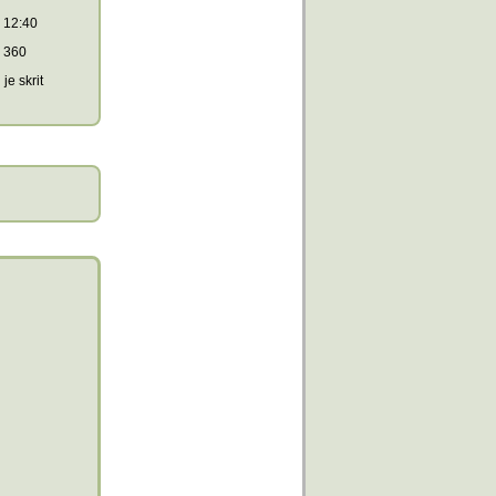
12:40
360
je skrit