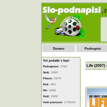
Domov
Podnapisi
Vsi podatki v bazi
Life (2007)
Podnapisov:
37662
Serij:
14583
Filmov:
23079
Dvd:
1861
Hd:
14893
Xvid:
20908
Vseh prenosov:
17709184