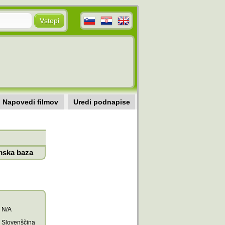
Napovedi filmov
Uredi podnapise
mska baza
N/A
Slovenščina