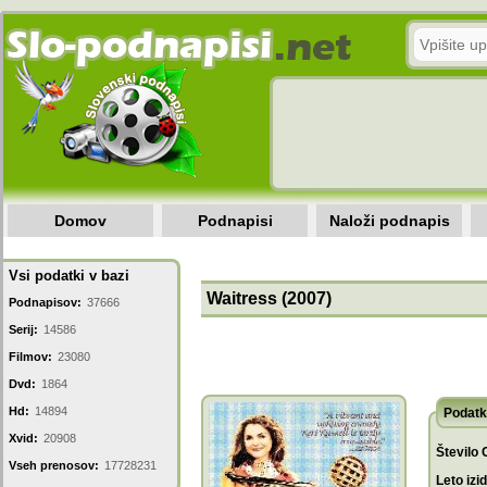
Domov
Podnapisi
Naloži podnapis
Vsi podatki v bazi
Waitress (2007)
Podnapisov:
37666
Serij:
14586
Filmov:
23080
Dvd:
1864
Hd:
14894
Podatk
Xvid:
20908
Število 
Vseh prenosov:
17728231
Leto izi