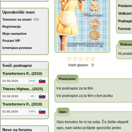
Poslano
Uporabniški meni
Velikost
Trenutno na strani:
805
Podnapis
Registracija
Format:
Moje nastavitve
Postani VIP
Releas
Izmenjava povezav
Ni poda
Vseh glasov:
0
Sveži podnapisi
Transformers P... (2010)
Povezano:
02.08.2026
Vsi podnapisi za ta film
Thieves Highwa... (2025)
Vsi podnapisi za ta film v tem jeziku
02.08.2026
Transformers P... (2010)
02.08.2026
Opis:
Opis trenutno še ni na voljo. Če želite objaviti
opis, nam lahko pošljete sporočilo preko
Novo na forumu