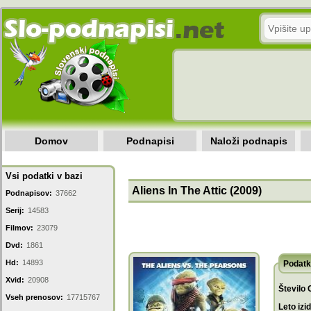
Domov
Podnapisi
Naloži podnapis
Vsi podatki v bazi
Aliens In The Attic (2009)
Podnapisov:
37662
Serij:
14583
Filmov:
23079
Dvd:
1861
Hd:
14893
Podatk
Xvid:
20908
Število 
Vseh prenosov:
17715767
Leto izi