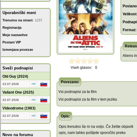
Poslano
Uporabniški meni
Velikost
Trenutno na strani:
1237
Podnapis
Registracija
Format:
Moje nastavitve
Postani VIP
Releas
Izmenjava povezav
Aliens in 
Vseh glasov:
0
Sveži podnapisi
Old Guy (2024)
Povezano:
23.07.2026
Vsi podnapisi za ta film
Valiant One (2025)
Vsi podnapisi za ta film v tem jeziku
22.07.2026
Videodrome (1983)
22.07.2026
Opis:
Opis trenutno še ni na voljo. Če želite objaviti
opis, nam lahko pošljete sporočilo preko
Novo na forumu