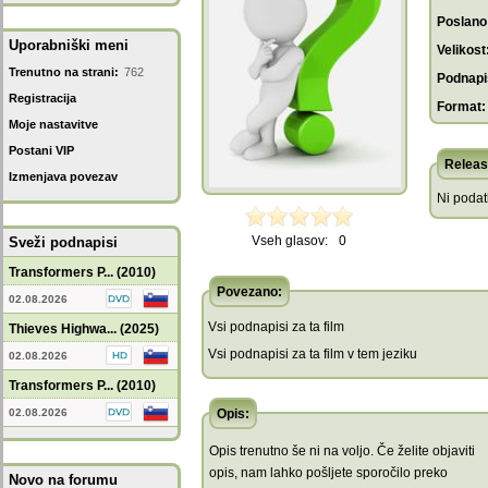
Poslano
Uporabniški meni
Velikost
Trenutno na strani:
762
Podnapis
Registracija
Format:
Moje nastavitve
Postani VIP
Releas
Izmenjava povezav
Ni poda
Vseh glasov:
0
Sveži podnapisi
Transformers P... (2010)
Povezano:
02.08.2026
Vsi podnapisi za ta film
Thieves Highwa... (2025)
Vsi podnapisi za ta film v tem jeziku
02.08.2026
Transformers P... (2010)
02.08.2026
Opis:
Opis trenutno še ni na voljo. Če želite objaviti
opis, nam lahko pošljete sporočilo preko
Novo na forumu