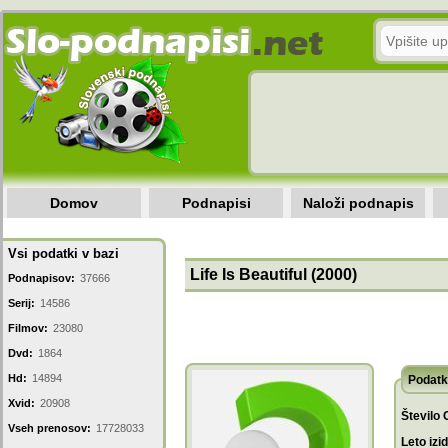
Domov
Podnapisi
Naloži podnapis
Vsi podatki v bazi
Life Is Beautiful (2000)
Podnapisov:
37666
Serij:
14586
Filmov:
23080
Dvd:
1864
Hd:
14894
Podatk
Xvid:
20908
Število 
Vseh prenosov:
17728033
Leto izi