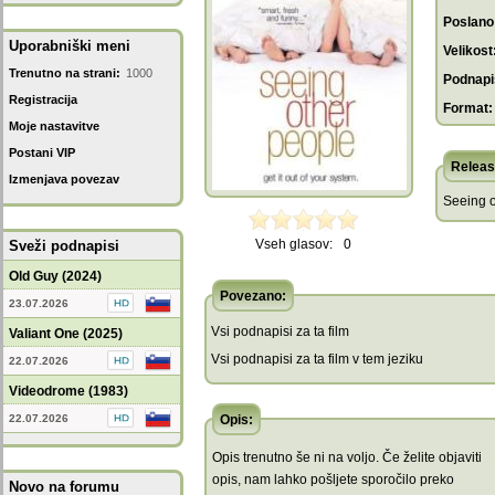
Poslano
Uporabniški meni
Velikost
Trenutno na strani:
1000
Podnapis
Registracija
Format:
Moje nastavitve
Postani VIP
Releas
Izmenjava povezav
Seeing o
Vseh glasov:
0
Sveži podnapisi
Old Guy (2024)
Povezano:
23.07.2026
Vsi podnapisi za ta film
Valiant One (2025)
Vsi podnapisi za ta film v tem jeziku
22.07.2026
Videodrome (1983)
22.07.2026
Opis:
Opis trenutno še ni na voljo. Če želite objaviti
opis, nam lahko pošljete sporočilo preko
Novo na forumu