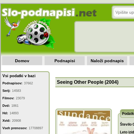
Domov
Podnapisi
Naloži podnapis
Vsi podatki v bazi
Seeing Other People (2004)
Podnapisov:
37662
Serij:
14583
Filmov:
23079
Dvd:
1861
Hd:
14893
Podatk
Xvid:
20908
Število 
Vseh prenosov:
17708897
Leto izi