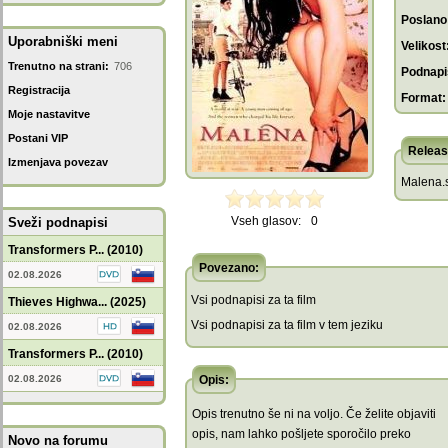
Poslano
Uporabniški meni
Velikost
Trenutno na strani:
706
Podnapis
Registracija
Format:
Moje nastavitve
Postani VIP
Releas
Izmenjava povezav
Malena.s
Vseh glasov:
0
Sveži podnapisi
Transformers P... (2010)
Povezano:
02.08.2026
Vsi podnapisi za ta film
Thieves Highwa... (2025)
Vsi podnapisi za ta film v tem jeziku
02.08.2026
Transformers P... (2010)
02.08.2026
Opis:
Opis trenutno še ni na voljo. Če želite objaviti
opis, nam lahko pošljete sporočilo preko
Novo na forumu