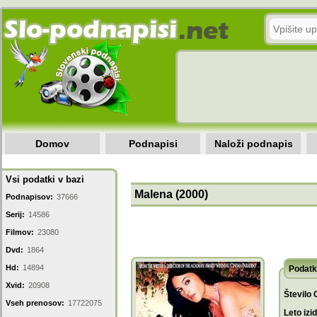
Domov
Podnapisi
Naloži podnapis
Vsi podatki v bazi
Malena (2000)
Podnapisov:
37666
Serij:
14586
Filmov:
23080
Dvd:
1864
Hd:
14894
Podatk
Xvid:
20908
Število 
Vseh prenosov:
17722075
Leto izi