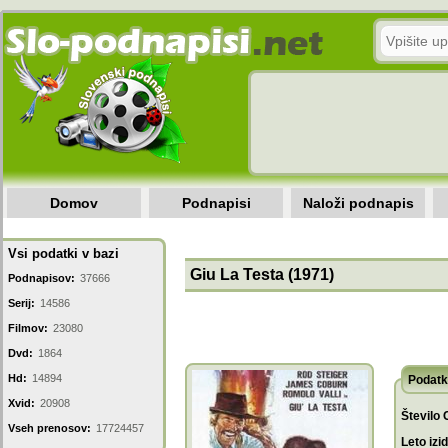
Domov
Podnapisi
Naloži podnapis
Vsi podatki v bazi
Giu La Testa (1971)
Podnapisov:
37666
Serij:
14586
Filmov:
23080
Dvd:
1864
Hd:
14894
Podatk
Xvid:
20908
Število 
Vseh prenosov:
17724457
Leto izi