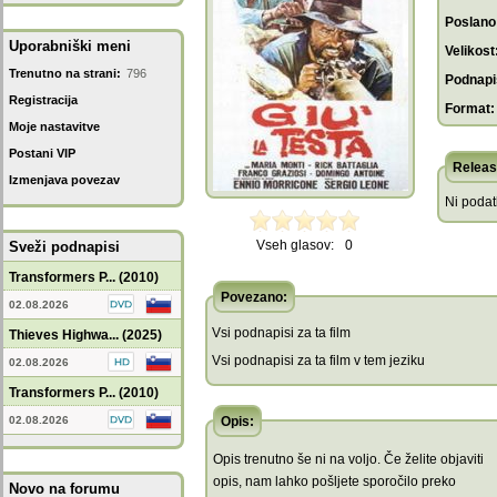
Poslano
Uporabniški meni
Velikost
Trenutno na strani:
796
Podnapis
Registracija
Format:
Moje nastavitve
Postani VIP
Releas
Izmenjava povezav
Ni poda
Vseh glasov:
0
Sveži podnapisi
Transformers P... (2010)
Povezano:
02.08.2026
Vsi podnapisi za ta film
Thieves Highwa... (2025)
Vsi podnapisi za ta film v tem jeziku
02.08.2026
Transformers P... (2010)
02.08.2026
Opis:
Opis trenutno še ni na voljo. Če želite objaviti
opis, nam lahko pošljete sporočilo preko
Novo na forumu