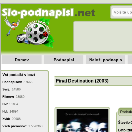
Domov
Podnapisi
Naloži podnapis
Vsi podatki v bazi
Final Destination (2003)
Podnapisov:
37666
Serij:
14586
Filmov:
23080
Dvd:
1864
Hd:
14894
Podatk
Xvid:
20908
Število 
Vseh prenosov:
17720363
Leto izi