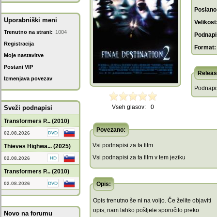
Poslano
Uporabniški meni
Velikost
Trenutno na strani:
1004
Podnapis
Registracija
Format:
Moje nastavitve
Postani VIP
Releas
Izmenjava povezav
Podnapis
Vseh glasov:
0
Sveži podnapisi
Transformers P... (2010)
Povezano:
02.08.2026
Vsi podnapisi za ta film
Thieves Highwa... (2025)
Vsi podnapisi za ta film v tem jeziku
02.08.2026
Transformers P... (2010)
02.08.2026
Opis:
Opis trenutno še ni na voljo. Če želite objaviti
opis, nam lahko pošljete sporočilo preko
Novo na forumu